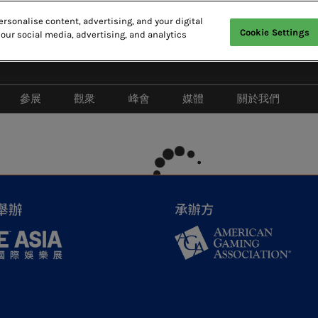
rsonalise content, advertising, and your digital
Cookie Settings
 our social media, advertising, and analytics
參展
觀衆
峰會
媒體
關於我們
2026 顯示-娛樂
爲何參觀
2026 亞洲綜合度假休閒產業
媒體合作
亞洲綜合度
峰會
會
申請參展
特邀贵宾計劃
合作媒體
演講嘉賓名錄
酒店與交通
新聞稿
亞洲綜合度假休閒產業峰會
2026 照片廊
取消政策