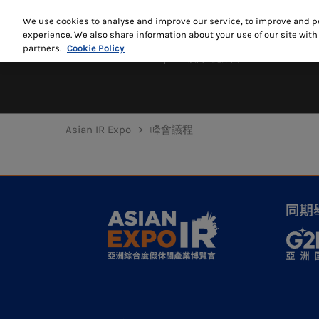
Skip
We use cookies to analyse and improve our service, to improve and pe
to
experience. We also share information about your use of our site with
2027年5月18-20日
content
partners.
Cookie Policy
澳門威尼斯人
Asian IR Expo
峰會議程