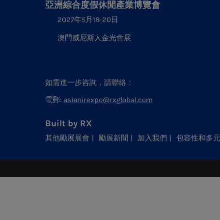
亞洲綜合度假休閒產業博覽會
2027年5月18-20日
澳門威尼斯人金光會展
如需進一步咨詢，請聯絡：
電郵:
asianirexpo@rxglobal.com
Built by RX
其他勵展展會
勵展新聞
加入我們
包容性和多