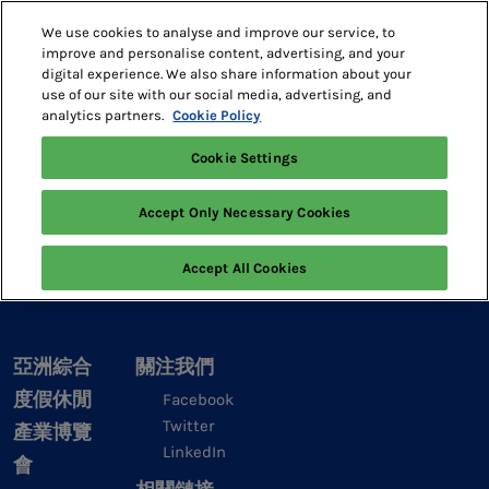
Skip
O
We use cookies to analyse and improve our service, to
to
p
improve and personalise content, advertising, and your
content
n
digital experience. We also share information about your
2027年5月18-20日
預訂展位
use of our site with our social media, advertising, and
澳門威尼斯人
analytics partners.
Cookie Policy
Asian IR Expo
峰會議程
Cookie Settings
Accept Only Necessary Cookies
Accept All Cookies
亞洲綜合
關注我們
度假休閒
Facebook
Twitter
產業博覽
LinkedIn
會