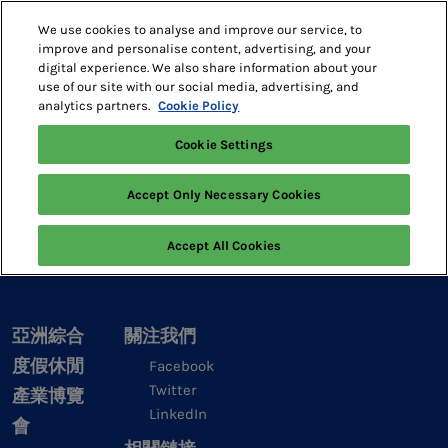
Skip
O
We use cookies to analyse and improve our service, to
to
p
improve and personalise content, advertising, and your
content
n
digital experience. We also share information about your
2027年5月18-20日
預訂展位
use of our site with our social media, advertising, and
澳門威尼斯人
analytics partners.
Cookie Policy
Asian IR Expo
峰會議程
Cookie Settings
Accept Only Necessary Cookies
Accept All Cookies
亞洲綜合
關注我們
度假休閒
Facebook
Twitter
產業博覽
LinkedIn
會